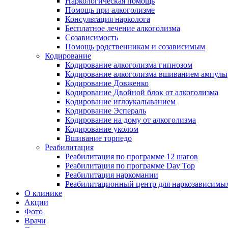
Наркологическая помощь
Помощь при алкоголизме
Консультация нарколога
Бесплатное лечение алкоголизма
Созависимость
Помощь родственникам и созависимым
Кодирование
Кодирование алкоголизма гипнозом
Кодирование алкоголизма вшиванием ампулы
Кодирование Довженко
Кодирование Двойной блок от алкоголизма
Кодирование иглоукалыванием
Кодирование Эспераль
Кодирование на дому от алкоголизма
Кодирование уколом
Вшивание торпедо
Реабилитация
Реабилитация по программе 12 шагов
Реабилитация по программе Day Top
Реабилитация наркомании
Реабилитационный центр для наркозависимых
О клинике
Акции
Фото
Врачи