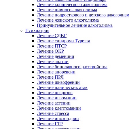
Лечение хронического алкоголизма
Лечение пивного алкоголизма
Лечение подросткового и детского алкоголиз
Лечение женского алкоголизма
Принудительное лечение алкоголизма
Психиатрия
Лечение СДВГ
Лечение синдрома Туретта
Лечение ПТСР
Лечение ОКР
Лечение деменции
Лечение апатии
Лечение биполярного расстройства
Лечение анорексии
Лечение ПРЛ
Лечение шизофрении
Лечение панических атак
Лечение неврозов
Лечение игромании
Лечение астении
Лечение клептомании
Лечение стресса
Лечение ипохондрии
Лечение ГТР
Лечение аутоагрессии