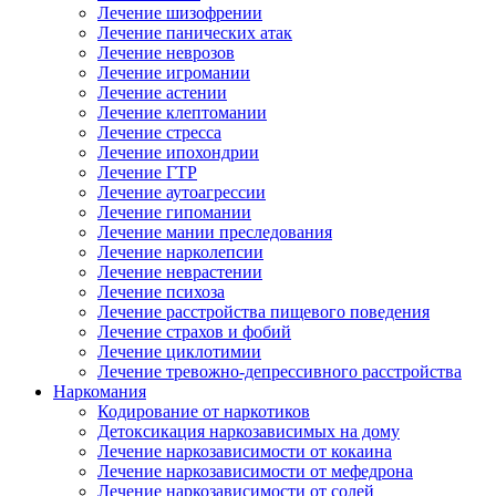
Лечение шизофрении
Лечение панических атак
Лечение неврозов
Лечение игромании
Лечение астении
Лечение клептомании
Лечение стресса
Лечение ипохондрии
Лечение ГТР
Лечение аутоагрессии
Лечение гипомании
Лечение мании преследования
Лечение нарколепсии
Лечение неврастении
Лечение психоза
Лечение расстройства пищевого поведения
Лечение страхов и фобий
Лечение циклотимии
Лечение тревожно-депрессивного расстройства
Наркомания
Кодирование от наркотиков
Детоксикация наркозависимых на дому
Лечение наркозависимости от кокаина
Лечение наркозависимости от мефедрона
Лечение наркозависимости от солей