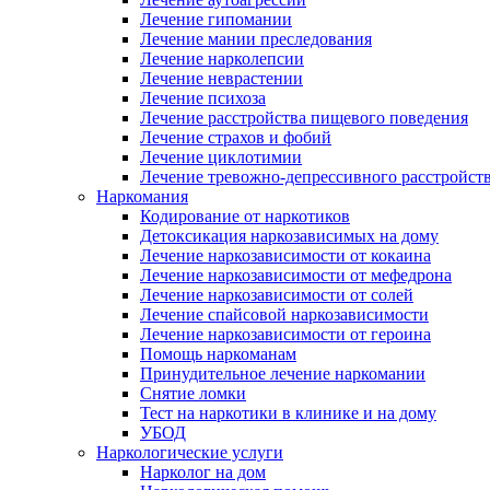
Лечение гипомании
Лечение мании преследования
Лечение нарколепсии
Лечение неврастении
Лечение психоза
Лечение расстройства пищевого поведения
Лечение страхов и фобий
Лечение циклотимии
Лечение тревожно-депрессивного расстройст
Наркомания
Кодирование от наркотиков
Детоксикация наркозависимых на дому
Лечение наркозависимости от кокаина
Лечение наркозависимости от мефедрона
Лечение наркозависимости от солей
Лечение спайсовой наркозависимости
Лечение наркозависимости от героина
Помощь наркоманам
Принудительное лечение наркомании
Снятие ломки
Тест на наркотики в клинике и на дому
УБОД
Наркологические услуги
Нарколог на дом