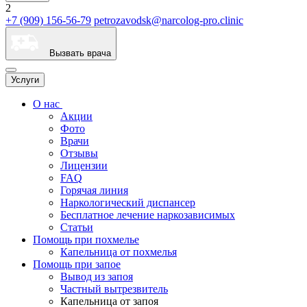
2
+7 (909) 156-56-79
petrozavodsk@narcolog-pro.clinic
Вызвать врача
Услуги
О нас
Акции
Фото
Врачи
Отзывы
Лицензии
FAQ
Горячая линия
Наркологический диспансер
Бесплатное лечение наркозависимых
Статьи
Помощь при похмелье
Капельница от похмелья
Помощь при запое
Вывод из запоя
Частный вытрезвитель
Капельница от запоя