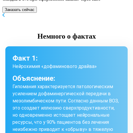
Заказать сейчас
Немного
о фактах
Факт 1:
Нейрохимия «дофаминового драйва»
Объяснение:
Гипомания характеризуется патологическим
усилением дофаминергической передачи в
мезолимбическом пути. Согласно данным ВОЗ,
это создает иллюзию сверхпродуктивности,
но одновременно истощает нейрональные
ресурсы, что у 90% пациентов без лечения
неизбежно приводит к «обрыву» в тяжелую