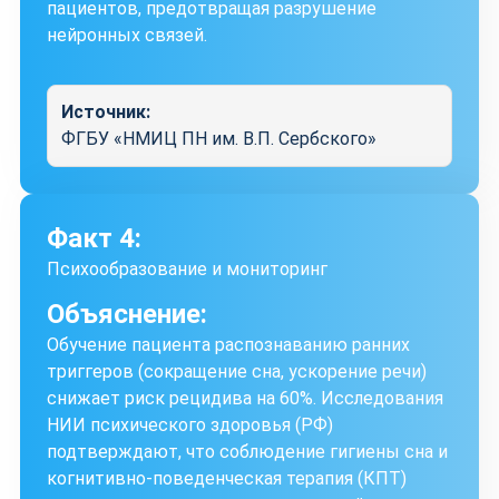
пациентов, предотвращая разрушение
нейронных связей.
Источник:
ФГБУ «НМИЦ ПН им. В.П. Сербского»
Факт 4:
Психообразование и мониторинг
Объяснение:
Обучение пациента распознаванию ранних
триггеров (сокращение сна, ускорение речи)
снижает риск рецидива на 60%. Исследования
НИИ психического здоровья (РФ)
подтверждают, что соблюдение гигиены сна и
когнитивно-поведенческая терапия (КПТ)