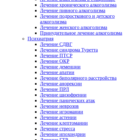
Лечение хронического алкоголизма
Лечение пивного алкоголизма
Лечение подросткового и детского
алкоголизма
Лечение женского алкоголизма
Принудительное лечение алкоголизма
Психиатрия
Лечение СДВГ
Лечение синдрома Туретта
Лечение ПТСР
Лечение ОКР
Лечение деменции
Лечение апатии
Лечение биполярного расстройства
Лечение анорексии
Лечение ПРЛ
Лечение шизофрении
Лечение панических атак
Лечение неврозов
Лечение игромании
Лечение астении
Лечение клептомании
Лечение стресса
Лечение ипохондрии
Лечение ГТР