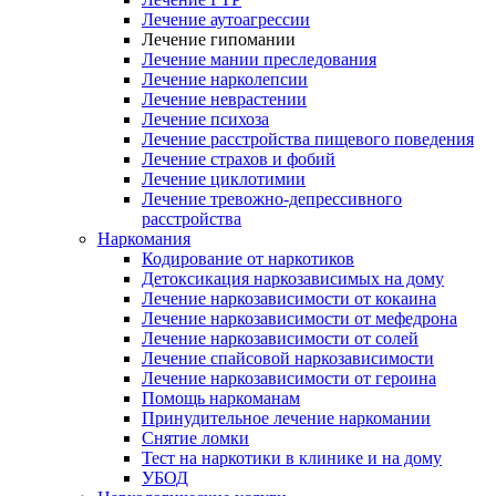
Лечение аутоагрессии
Лечение гипомании
Лечение мании преследования
Лечение нарколепсии
Лечение неврастении
Лечение психоза
Лечение расстройства пищевого поведения
Лечение страхов и фобий
Лечение циклотимии
Лечение тревожно-депрессивного
расстройства
Наркомания
Кодирование от наркотиков
Детоксикация наркозависимых на дому
Лечение наркозависимости от кокаина
Лечение наркозависимости от мефедрона
Лечение наркозависимости от солей
Лечение спайсовой наркозависимости
Лечение наркозависимости от героина
Помощь наркоманам
Принудительное лечение наркомании
Снятие ломки
Тест на наркотики в клинике и на дому
УБОД