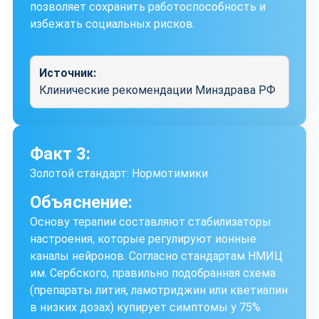
позволяет сохранить работоспособность и
избежать социальных рисков.
Источник:
Клинические рекомендации Минздрава РФ
Факт 3:
Золотой стандарт: Нормотимики
Объяснение:
Основу терапии составляют стабилизаторы
настроения, которые регулируют ионные
каналы нейронов. Согласно стандартам НМИЦ
им. Сербского, правильно подобранная схема
(препараты лития, ламотриджин или кветиапин
в низких дозах) купирует симптомы у 75%