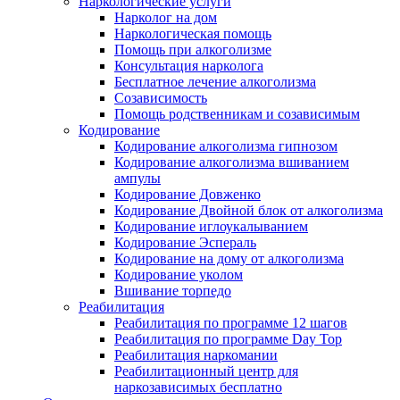
Наркологические услуги
Нарколог на дом
Наркологическая помощь
Помощь при алкоголизме
Консультация нарколога
Бесплатное лечение алкоголизма
Созависимость
Помощь родственникам и созависимым
Кодирование
Кодирование алкоголизма гипнозом
Кодирование алкоголизма вшиванием
ампулы
Кодирование Довженко
Кодирование Двойной блок от алкоголизма
Кодирование иглоукалыванием
Кодирование Эспераль
Кодирование на дому от алкоголизма
Кодирование уколом
Вшивание торпедо
Реабилитация
Реабилитация по программе 12 шагов
Реабилитация по программе Day Top
Реабилитация наркомании
Реабилитационный центр для
наркозависимых бесплатно