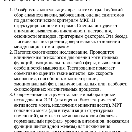
Развёрнутая консультация врача-психиатра. Глубокий
сбор анамнеза жизни, заболевания, оценка симптомов
по диагностическим критериям МКБ-11,
структурированное интервью. Специалист уделяет
внимание выявлению цикличности настроения,
сезонности эпизодов, триггерным факторам. Эта беседа
– основа для построения доверительных отношений
между пациентом и врачом.
Патопсихологическое исследование. Проводится
клиническим психологом для оценки когнитивных
функций, эмоционально-волевой сферы, выявления
особенностей мышления. Тестирование помогает
объективно оценить такие аспекты, как скорость
мышления, способность к концентрации,
эмоциональный фон, наличие ригидных или, наоборот,
скачкообразных мыслительных процессов.
Современные инструментальные и лабораторные
исследования. ЭЭГ (для оценки биоэлектрической
активности мозга, исключения эпиактивности), МРТ
головного мозга (для визуализации структурных
изменений), комплексные анализы крови (включая
гормональный профиль, уровень витаминов, показатели
функции щитовидной железы) для исключения
неврологических, соматических причин, которые могут