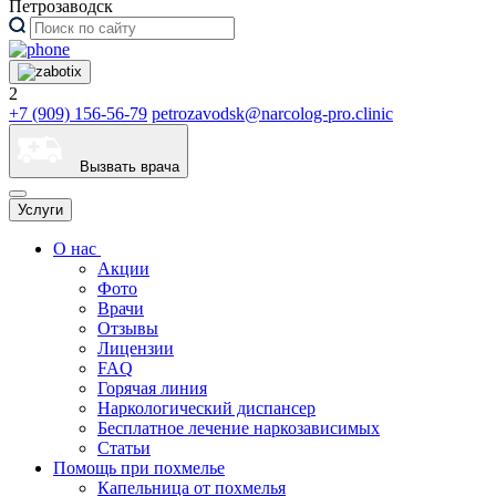
Петрозаводск
2
+7 (909) 156-56-79
petrozavodsk@narcolog-pro.clinic
Вызвать врача
Услуги
О нас
Акции
Фото
Врачи
Отзывы
Лицензии
FAQ
Горячая линия
Наркологический диспансер
Бесплатное лечение наркозависимых
Статьи
Помощь при похмелье
Капельница от похмелья