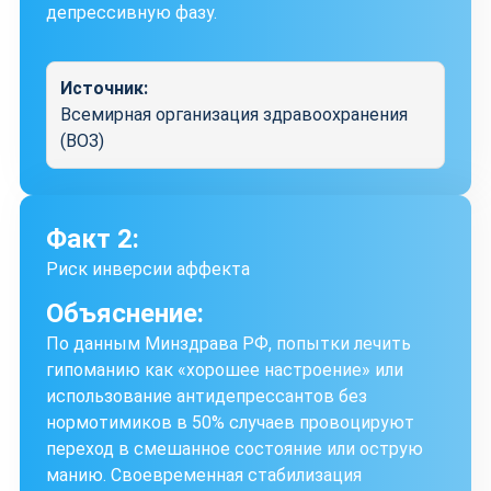
депрессивную фазу.
Источник:
Всемирная организация здравоохранения
(ВОЗ)
Факт 2:
Риск инверсии аффекта
Объяснение:
По данным Минздрава РФ, попытки лечить
гипоманию как «хорошее настроение» или
использование антидепрессантов без
нормотимиков в 50% случаев провоцируют
переход в смешанное состояние или острую
манию. Своевременная стабилизация