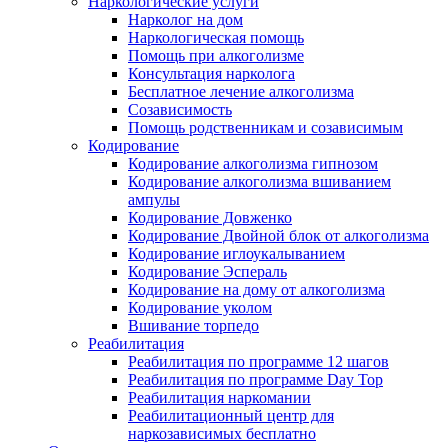
Наркологические услуги
Нарколог на дом
Наркологическая помощь
Помощь при алкоголизме
Консультация нарколога
Бесплатное лечение алкоголизма
Созависимость
Помощь родственникам и созависимым
Кодирование
Кодирование алкоголизма гипнозом
Кодирование алкоголизма вшиванием
ампулы
Кодирование Довженко
Кодирование Двойной блок от алкоголизма
Кодирование иглоукалыванием
Кодирование Эспераль
Кодирование на дому от алкоголизма
Кодирование уколом
Вшивание торпедо
Реабилитация
Реабилитация по программе 12 шагов
Реабилитация по программе Day Top
Реабилитация наркомании
Реабилитационный центр для
наркозависимых бесплатно