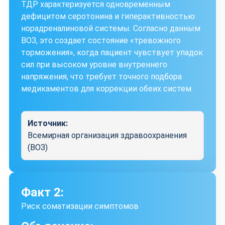
ТДР характеризуется одновременным
дефицитом серотонина и гиперактивностью
норадреналиновой системы. Согласно данным
ВОЗ, это создает состояние «тревожного
торможения», когда пациент чувствует упадок
сил при высоком уровне внутреннего
напряжения, что требует точного подбора
медикаментов для коррекции обеих систем.
Источник:
Всемирная организация здравоохранения
(ВОЗ)
Факт 2:
Риск соматизации симптомов