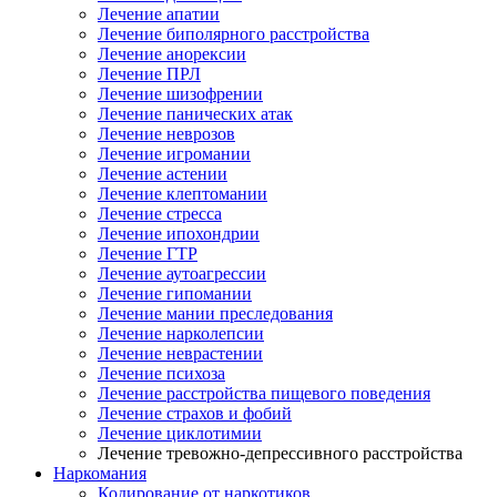
Лечение апатии
Лечение биполярного расстройства
Лечение анорексии
Лечение ПРЛ
Лечение шизофрении
Лечение панических атак
Лечение неврозов
Лечение игромании
Лечение астении
Лечение клептомании
Лечение стресса
Лечение ипохондрии
Лечение ГТР
Лечение аутоагрессии
Лечение гипомании
Лечение мании преследования
Лечение нарколепсии
Лечение неврастении
Лечение психоза
Лечение расстройства пищевого поведения
Лечение страхов и фобий
Лечение циклотимии
Лечение тревожно-депрессивного расстройства
Наркомания
Кодирование от наркотиков