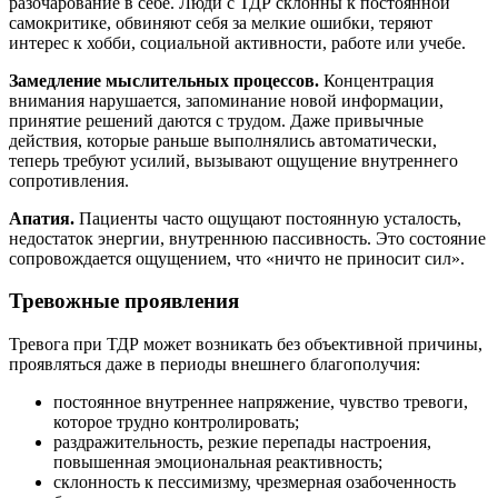
разочарование в себе. Люди с ТДР склонны к постоянной
самокритике, обвиняют себя за мелкие ошибки, теряют
интерес к хобби, социальной активности, работе или учебе.
Замедление мыслительных процессов.
Концентрация
внимания нарушается, запоминание новой информации,
принятие решений даются с трудом. Даже привычные
действия, которые раньше выполнялись автоматически,
теперь требуют усилий, вызывают ощущение внутреннего
сопротивления.
Апатия.
Пациенты часто ощущают постоянную усталость,
недостаток энергии, внутреннюю пассивность. Это состояние
сопровождается ощущением, что «ничто не приносит сил».
Тревожные проявления
Тревога при ТДР может возникать без объективной причины,
проявляться даже в периоды внешнего благополучия:
постоянное внутреннее напряжение, чувство тревоги,
которое трудно контролировать;
раздражительность, резкие перепады настроения,
повышенная эмоциональная реактивность;
склонность к пессимизму, чрезмерная озабоченность