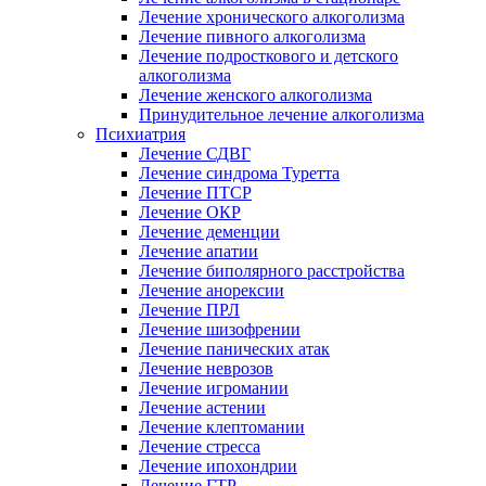
Лечение хронического алкоголизма
Лечение пивного алкоголизма
Лечение подросткового и детского
алкоголизма
Лечение женского алкоголизма
Принудительное лечение алкоголизма
Психиатрия
Лечение СДВГ
Лечение синдрома Туретта
Лечение ПТСР
Лечение ОКР
Лечение деменции
Лечение апатии
Лечение биполярного расстройства
Лечение анорексии
Лечение ПРЛ
Лечение шизофрении
Лечение панических атак
Лечение неврозов
Лечение игромании
Лечение астении
Лечение клептомании
Лечение стресса
Лечение ипохондрии
Лечение ГТР