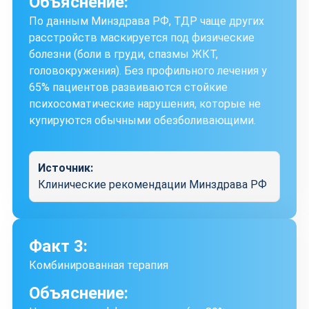
Объяснение:
По данным Минздрава РФ, ТДР чаще других
расстройств маскируется под физические
болезни (боли в груди, спазмы ЖКТ,
головокружения). Без профильного лечения у
65% пациентов развиваются стойкие
психосоматические нарушения, которые не
купируются обычными обезболивающими.
Источник:
Клинические рекомендации Минздрава РФ
Факт 3:
Комбинированная терапия
Объяснение: