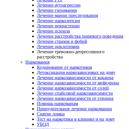
Лечение аутоагрессии
Лечение гипомании
Лечение мании преследования
Лечение нарколепсии
Лечение неврастении
Лечение психоза
Лечение расстройства пищевого поведения
Лечение страхов и фобий
Лечение циклотимии
Лечение тревожно-депрессивного
расстройства
Наркомания
Кодирование от наркотиков
Детоксикация наркозависимых на дому
Лечение наркозависимости от кокаина
Лечение наркозависимости от мефедрона
Лечение наркозависимости от солей
Лечение спайсовой наркозависимости
Лечение наркозависимости от героина
Помощь наркоманам
Принудительное лечение наркомании
Снятие ломки
Тест на наркотики в клинике и на дому
УБОД