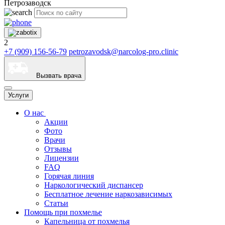
Петрозаводск
2
+7 (909) 156-56-79
petrozavodsk@narcolog-pro.clinic
Вызвать врача
Услуги
О нас
Акции
Фото
Врачи
Отзывы
Лицензии
FAQ
Горячая линия
Наркологический диспансер
Бесплатное лечение наркозависимых
Статьи
Помощь при похмелье
Капельница от похмелья