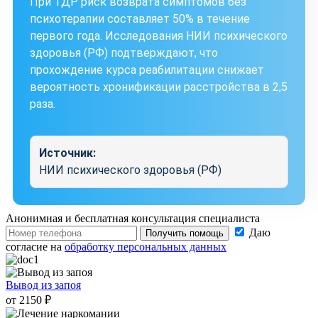
При ТДР риск возврата симптомов без
психотерапии составляет 50% в течение
первого года. Исследования НИИ психического
здоровья (РФ) подтверждают, что
прохождение курса реабилитации снижает
вероятность хронификации расстройства в 2,5
раза.
Источник:
НИИ психического здоровья (РФ)
Анонимная и бесплатная
консультация специалиста
Даю
Получить помощь
согласие на
обработку персональных данных
Вывод из запоя
от 2150 ₽