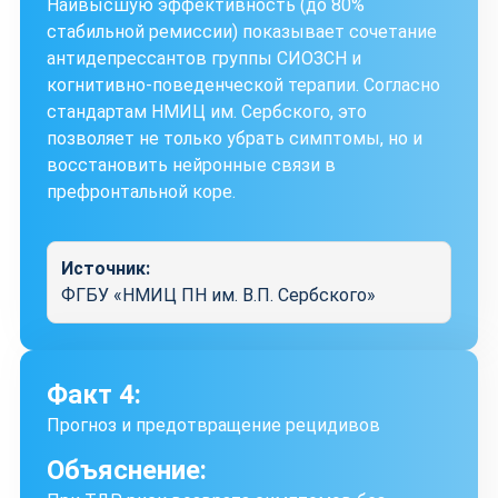
Наивысшую эффективность (до 80%
стабильной ремиссии) показывает сочетание
антидепрессантов группы СИОЗСН и
когнитивно-поведенческой терапии. Согласно
стандартам НМИЦ им. Сербского, это
позволяет не только убрать симптомы, но и
восстановить нейронные связи в
префронтальной коре.
Источник:
ФГБУ «НМИЦ ПН им. В.П. Сербского»
Факт 4:
Прогноз и предотвращение рецидивов
Объяснение: