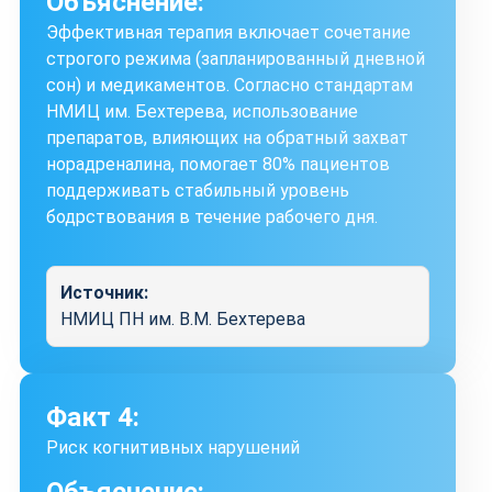
Объяснение:
Эффективная терапия включает сочетание
строгого режима (запланированный дневной
сон) и медикаментов. Согласно стандартам
НМИЦ им. Бехтерева, использование
препаратов, влияющих на обратный захват
норадреналина, помогает 80% пациентов
поддерживать стабильный уровень
бодрствования в течение рабочего дня.
Источник:
НМИЦ ПН им. В.М. Бехтерева
Факт 4:
Риск когнитивных нарушений
Объяснение: