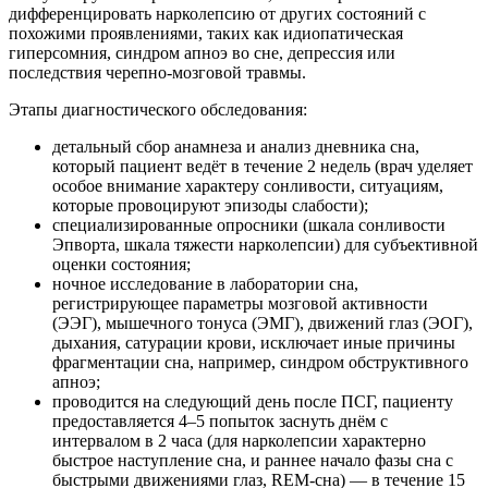
дифференцировать нарколепсию от других состояний с
похожими проявлениями, таких как идиопатическая
гиперсомния, синдром апноэ во сне, депрессия или
последствия черепно-мозговой травмы.
Этапы диагностического обследования:
детальный сбор анамнеза и анализ дневника сна,
который пациент ведёт в течение 2 недель (врач уделяет
особое внимание характеру сонливости, ситуациям,
которые провоцируют эпизоды слабости);
специализированные опросники (шкала сонливости
Эпворта, шкала тяжести нарколепсии) для субъективной
оценки состояния;
ночное исследование в лаборатории сна,
регистрирующее параметры мозговой активности
(ЭЭГ), мышечного тонуса (ЭМГ), движений глаз (ЭОГ),
дыхания, сатурации крови, исключает иные причины
фрагментации сна, например, синдром обструктивного
апноэ;
проводится на следующий день после ПСГ, пациенту
предоставляется 4–5 попыток заснуть днём с
интервалом в 2 часа (для нарколепсии характерно
быстрое наступление сна, и раннее начало фазы сна с
быстрыми движениями глаз, REM-сна) — в течение 15