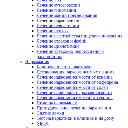
Лечение аутоагрессии
Лечение гипомании
Лечение мании преследования
Лечение нарколепсии
Лечение неврастении
Лечение психоза
Лечение расстройства пищевого поведения
Лечение страхов и фобий
Лечение циклотимии
Лечение тревожно-депрессивного
расстройства
Наркомания
Кодирование от наркотиков
Детоксикация наркозависимых на дому
Лечение наркозависимости от кокаина
Лечение наркозависимости от мефедрона
Лечение наркозависимости от солей
Лечение спайсовой наркозависимости
Лечение наркозависимости от героина
Помощь наркоманам
Принудительное лечение наркомании
Снятие ломки
Тест на наркотики в клинике и на дому
УБОД