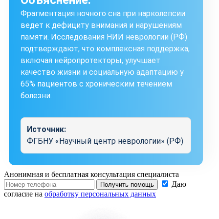
Фрагментация ночного сна при нарколепсии
ведет к дефициту внимания и нарушениям
памяти. Исследования НИИ неврологии (РФ)
подтверждают, что комплексная поддержка,
включая нейропротекторы, улучшает
качество жизни и социальную адаптацию у
65% пациентов с хроническим течением
болезни.
Источник:
ФГБНУ «Научный центр неврологии» (РФ)
Анонимная и бесплатная
консультация специалиста
Даю
Получить помощь
согласие на
обработку персональных данных