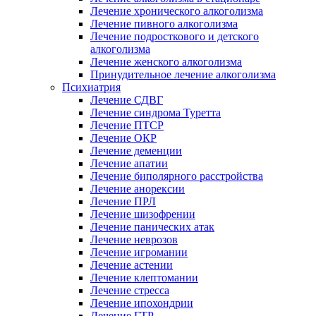
Лечение хронического алкоголизма
Лечение пивного алкоголизма
Лечение подросткового и детского
алкоголизма
Лечение женского алкоголизма
Принудительное лечение алкоголизма
Психиатрия
Лечение СДВГ
Лечение синдрома Туретта
Лечение ПТСР
Лечение ОКР
Лечение деменции
Лечение апатии
Лечение биполярного расстройства
Лечение анорексии
Лечение ПРЛ
Лечение шизофрении
Лечение панических атак
Лечение неврозов
Лечение игромании
Лечение астении
Лечение клептомании
Лечение стресса
Лечение ипохондрии
Лечение ГТР