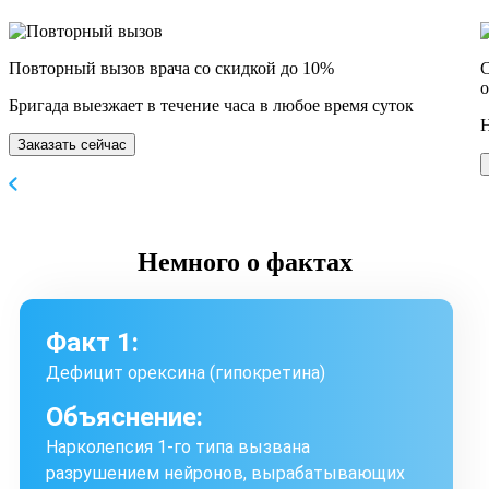
Повторный вызов врача со скидкой до 10%
С
о
Бригада выезжает в течение часа в любое время суток
Н
Заказать сейчас
Немного
о фактах
Факт 1:
Дефицит орексина (гипокретина)
Объяснение:
Нарколепсия 1-го типа вызвана
разрушением нейронов, вырабатывающих