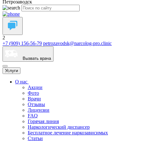
Петрозаводск
2
+7 (909) 156-56-79
petrozavodsk@narcolog-pro.clinic
Вызвать врача
Услуги
О нас
Акции
Фото
Врачи
Отзывы
Лицензии
FAQ
Горячая линия
Наркологический диспансер
Бесплатное лечение наркозависимых
Статьи