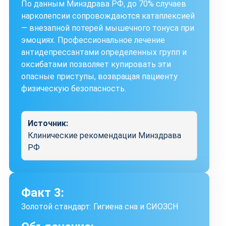
По данным Минздрава РФ, до 70% случаев
нарколепсии сопровождаются катаплексией
— внезапной потерей мышечного тонуса при
эмоциях. Профессиональное лечение
антидепрессантами определенных групп и
оксибатами позволяет купировать эти
опасные приступы, возвращая пациенту
физическую безопасность.
Источник:
Клинические рекомендации Минздрава
РФ
Факт 3:
Золотой стандарт: Гигиена сна и СИОЗСН