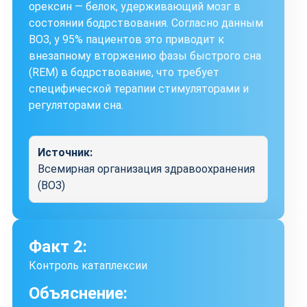
орексин — белок, удерживающий мозг в
состоянии бодрствования. Согласно данным
ВОЗ, у 95% пациентов это приводит к
внезапному вторжению фазы быстрого сна
(REM) в бодрствование, что требует
специфической терапии стимуляторами и
регуляторами сна.
Источник:
Всемирная организация здравоохранения
(ВОЗ)
Факт 2:
Контроль катаплексии
Объяснение: