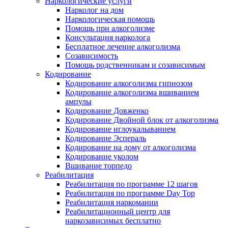
Наркологические услуги
Нарколог на дом
Наркологическая помощь
Помощь при алкоголизме
Консультация нарколога
Бесплатное лечение алкоголизма
Созависимость
Помощь родственникам и созависимым
Кодирование
Кодирование алкоголизма гипнозом
Кодирование алкоголизма вшиванием
ампулы
Кодирование Довженко
Кодирование Двойной блок от алкоголизма
Кодирование иглоукалыванием
Кодирование Эспераль
Кодирование на дому от алкоголизма
Кодирование уколом
Вшивание торпедо
Реабилитация
Реабилитация по программе 12 шагов
Реабилитация по программе Day Top
Реабилитация наркомании
Реабилитационный центр для
наркозависимых бесплатно