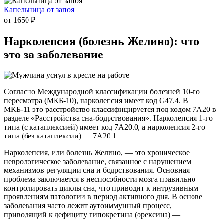
Капельница от запоя
от 1650 ₽
Нарколепсия (болезнь
Желино): что
это за заболевание
Согласно Международной классификации болезней 10-го
пересмотра (МКБ-10), нарколепсия имеет код G47.4. В
МКБ-11 это расстройство классифицируется под кодом 7A20 в
разделе «Расстройства сна-бодрствования». Нарколепсия 1-го
типа (с катаплексией) имеет код 7A20.0, а нарколепсия 2-го
типа (без катаплексии) — 7A20.1.
Нарколепсия, или болезнь Желино, — это хроническое
неврологическое заболевание, связанное с нарушением
механизмов регуляции сна и бодрствования. Основная
проблема заключается в неспособности мозга правильно
контролировать циклы сна, что приводит к интрузивным
проявлениям патологии в период активного дня. В основе
заболевания часто лежит аутоиммунный процесс,
приводящий к дефициту гипокретина (орексина) —