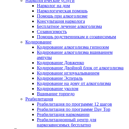
Наркологические услуги
Нарколог на дом
Наркологическая помощь
Помощь при алкоголизме
Консультация нарколога
Бесплатное лечение алкоголизма
Созависимость
Помощь родственникам и созависимым
Кодирование
Кодирование алкоголизма гипнозом
Кодирование алкоголизма вшиванием
ампулы
Кодирование Довженко
Кодирование Двойной блок от алкоголизма
Кодирование иглоукалыванием
Кодирование Эспераль
Кодирование на дому от алкоголизма
Кодирование уколом
Вшивание торпедо
Реабилитация
Реабилитация по программе 12 шагов
Реабилитация по программе Day Top
Реабилитация наркомании
Реабилитационный центр для
наркозависимых бесплатно