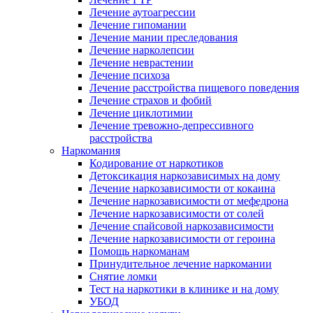
Лечение аутоагрессии
Лечение гипомании
Лечение мании преследования
Лечение нарколепсии
Лечение неврастении
Лечение психоза
Лечение расстройства пищевого поведения
Лечение страхов и фобий
Лечение циклотимии
Лечение тревожно-депрессивного
расстройства
Наркомания
Кодирование от наркотиков
Детоксикация наркозависимых на дому
Лечение наркозависимости от кокаина
Лечение наркозависимости от мефедрона
Лечение наркозависимости от солей
Лечение спайсовой наркозависимости
Лечение наркозависимости от героина
Помощь наркоманам
Принудительное лечение наркомании
Снятие ломки
Тест на наркотики в клинике и на дому
УБОД