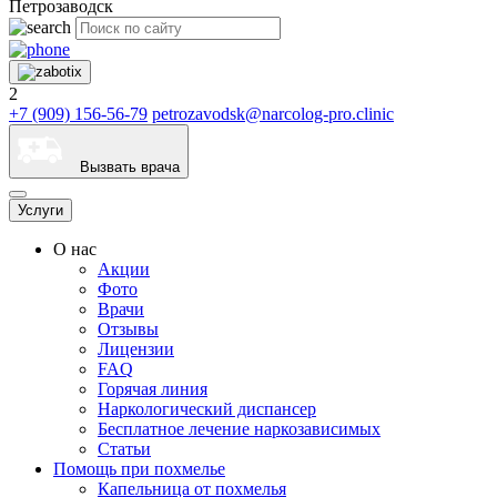
Петрозаводск
2
+7 (909) 156-56-79
petrozavodsk@narcolog-pro.clinic
Вызвать врача
Услуги
О нас
Акции
Фото
Врачи
Отзывы
Лицензии
FAQ
Горячая линия
Наркологический диспансер
Бесплатное лечение наркозависимых
Статьи
Помощь при похмелье
Капельница от похмелья