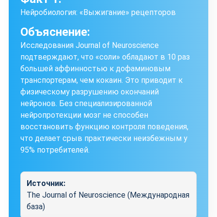
Нейробиология: «Выжигание» рецепторов
Объяснение:
Исследования Journal of Neuroscience
подтверждают, что «соли» обладают в 10 раз
большей аффинностью к дофаминовым
транспортерам, чем кокаин. Это приводит к
физическому разрушению окончаний
нейронов. Без специализированной
нейропротекции мозг не способен
восстановить функцию контроля поведения,
что делает срыв практически неизбежным у
95% потребителей.
Источник:
The Journal of Neuroscience (Международная
база)