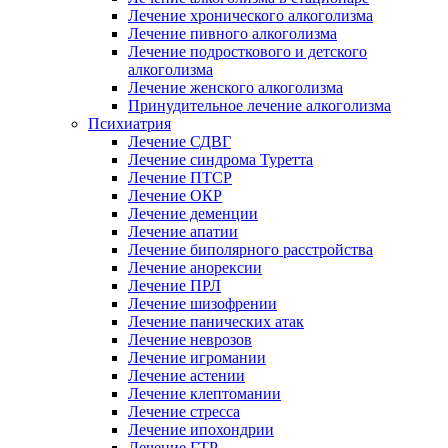
Лечение хронического алкоголизма
Лечение пивного алкоголизма
Лечение подросткового и детского
алкоголизма
Лечение женского алкоголизма
Принудительное лечение алкоголизма
Психиатрия
Лечение СДВГ
Лечение синдрома Туретта
Лечение ПТСР
Лечение ОКР
Лечение деменции
Лечение апатии
Лечение биполярного расстройства
Лечение анорексии
Лечение ПРЛ
Лечение шизофрении
Лечение панических атак
Лечение неврозов
Лечение игромании
Лечение астении
Лечение клептомании
Лечение стресса
Лечение ипохондрии
Лечение ГТР