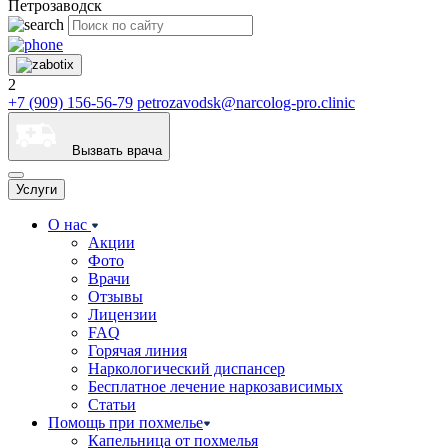
Петрозаводск
2
+7 (909) 156-56-79
petrozavodsk@narcolog-pro.clinic
Вызвать врача
Услуги
О нас
Акции
Фото
Врачи
Отзывы
Лицензии
FAQ
Горячая линия
Наркологический диспансер
Бесплатное лечение наркозависимых
Статьи
Помощь при похмелье
Капельница от похмелья