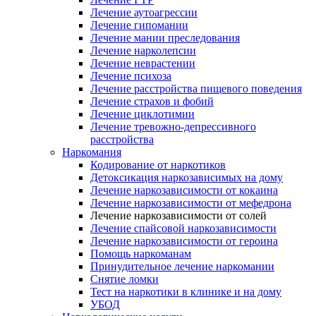
Лечение аутоагрессии
Лечение гипомании
Лечение мании преследования
Лечение нарколепсии
Лечение неврастении
Лечение психоза
Лечение расстройства пищевого поведения
Лечение страхов и фобий
Лечение циклотимии
Лечение тревожно-депрессивного
расстройства
Наркомания
Кодирование от наркотиков
Детоксикация наркозависимых на дому
Лечение наркозависимости от кокаина
Лечение наркозависимости от мефедрона
Лечение наркозависимости от солей
Лечение спайсовой наркозависимости
Лечение наркозависимости от героина
Помощь наркоманам
Принудительное лечение наркомании
Снятие ломки
Тест на наркотики в клинике и на дому
УБОД