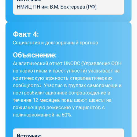
НМИЦ ПН им. В.М. Бехтерева (РФ)
Факт 4:
Социология и долгосрочный прогноз
Объяснение:
Аналитический отчет UNODC (Управление ООН
по наркотикам и преступности) указывает на
критическую важность «терапевтических
сообществ». Участие в группах самопомощи и
постреабилитационное сопровождение в
течение 12 месяцев повышают шансы на
пожизненную ремиссию у пациентов с
полинаркоманией на 60%.
Источник: