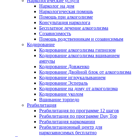
Наркологические услуги
Нарколог на дом
Наркологическая помощь
Помощь при алкоголизме
Консультация нарколога
Бесплатное лечение алкоголизма
Созависимость
Помощь родственникам и созависимым
Кодирование
Кодирование алкоголизма гипнозом
Кодирование алкоголизма вшиванием
ампулы
Кодирование Довженко
Кодирование Двойной блок от алкоголизма
Кодирование иглоукалыванием
Кодирование Эспераль
Кодирование на дому от алкоголизма
Кодирование уколом
Вшивание торпедо
Реабилитация
Реабилитация по программе 12 шагов
Реабилитация по программе Day Top
Реабилитация наркомании
Реабилитационный центр для
наркозависимых бесплатно