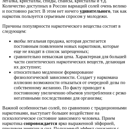
легалка, кристаллы, спиды, спайсы, кристаллы и т.д.
Количество доступных в России вариаций солей очень велико
и постоянно растет. В этом нет ничего
удивительного
, так как
наркотик пользуется серьезным спросом у молодежи.
Причины популярности наркотического вещества состоят в
следующем:
якобы легальная продажа, которая достигается
постоянным появлением новых наркотиков, которые
еще не входят в список запрещенных;
сравнительно невысокая цена. Характерная для большей
части синтетических наркотических веществ, делающая
их доступнее;
относительно медленное формирование
физиологической зависимости. Создает у наркомана
иллюзию возможности отказаться от очередной дозы по
собственному желанию. По факту приводит к
постоянному увеличению объемов употребления с резко
негативными последствиями для организма;
Важной особенностью солей, по сравнению с традиционными
наркотиками, выступает большее воздействие на
психологическое состояние зависимого человека. Прием
наркотика
сопровождается
ярко выраженной эйфорией,
приливом энергии и сил. Получаемый эффект снижается с