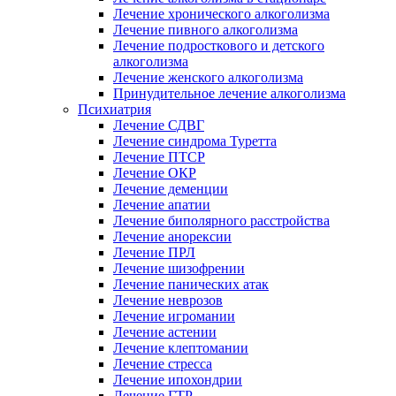
Лечение хронического алкоголизма
Лечение пивного алкоголизма
Лечение подросткового и детского
алкоголизма
Лечение женского алкоголизма
Принудительное лечение алкоголизма
Психиатрия
Лечение СДВГ
Лечение синдрома Туретта
Лечение ПТСР
Лечение ОКР
Лечение деменции
Лечение апатии
Лечение биполярного расстройства
Лечение анорексии
Лечение ПРЛ
Лечение шизофрении
Лечение панических атак
Лечение неврозов
Лечение игромании
Лечение астении
Лечение клептомании
Лечение стресса
Лечение ипохондрии
Лечение ГТР