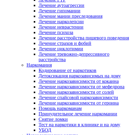
Лечение аутоагрессии
Лечение гипомании
Лечение мании преследования
Лечение нарколепсии
Лечение неврастении
Лечение психоза
Лечение расстройства пищевого поведения
Лечение страхов и фобий
Лечение циклотимии
Лечение тревожно-депрессивного
расстройства
Наркомания
Кодирование от наркотиков
Детоксикация наркозависимых на дому
Лечение наркозависимости от кокаина
Лечение наркозависимости от мефедрона
Лечение наркозависимости от солей
Лечение спайсовой наркозависимости
Лечение наркозависимости от героина
Помощь наркоманам
Принудительное лечение наркомании
Снятие ломки
Тест на наркотики в клинике и на дому
УБОД