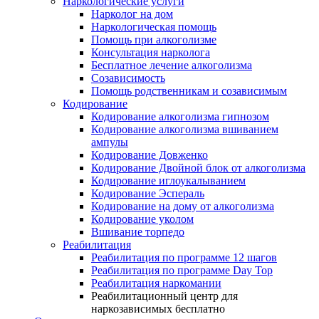
Наркологические услуги
Нарколог на дом
Наркологическая помощь
Помощь при алкоголизме
Консультация нарколога
Бесплатное лечение алкоголизма
Созависимость
Помощь родственникам и созависимым
Кодирование
Кодирование алкоголизма гипнозом
Кодирование алкоголизма вшиванием
ампулы
Кодирование Довженко
Кодирование Двойной блок от алкоголизма
Кодирование иглоукалыванием
Кодирование Эспераль
Кодирование на дому от алкоголизма
Кодирование уколом
Вшивание торпедо
Реабилитация
Реабилитация по программе 12 шагов
Реабилитация по программе Day Top
Реабилитация наркомании
Реабилитационный центр для
наркозависимых бесплатно