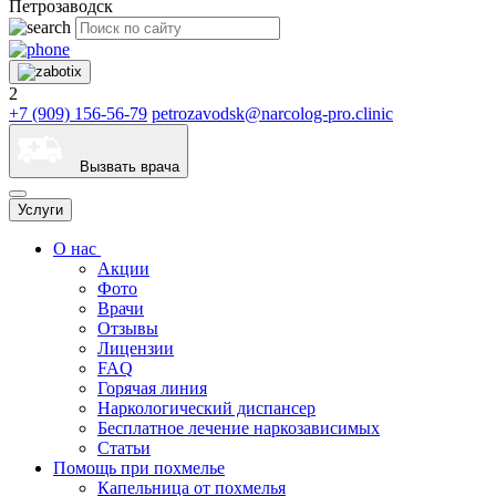
Петрозаводск
2
+7 (909) 156-56-79
petrozavodsk@narcolog-pro.clinic
Вызвать врача
Услуги
О нас
Акции
Фото
Врачи
Отзывы
Лицензии
FAQ
Горячая линия
Наркологический диспансер
Бесплатное лечение наркозависимых
Статьи
Помощь при похмелье
Капельница от похмелья