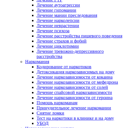
Лечение аутоагрессии
Лечение гипомании
Лечение мании преследования
Лечение нарколепсии
Лечение неврастении
Лечение психоза
Лечение расстройства пищевого поведения
Лечение страхов и фобий
Лечение циклотимии
Лечение тревожно-депрессивного
расстройства
Наркомания
Кодирование от наркотиков
Детоксикация наркозависимых на дому
Лечение наркозависимости от кокаина
Лечение наркозависимости от мефедрона
Лечение наркозависимости от солей
Лечение спайсовой наркозависимости
Лечение наркозависимости от героина
Помощь наркоманам
Принудительное лечение наркомании
Снятие ломки
Тест на наркотики в клинике и на дому
УБОД