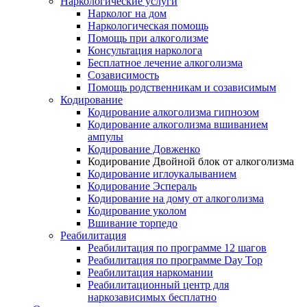
Наркологические услуги
Нарколог на дом
Наркологическая помощь
Помощь при алкоголизме
Консультация нарколога
Бесплатное лечение алкоголизма
Созависимость
Помощь родственникам и созависимым
Кодирование
Кодирование алкоголизма гипнозом
Кодирование алкоголизма вшиванием
ампулы
Кодирование Довженко
Кодирование Двойной блок от алкоголизма
Кодирование иглоукалыванием
Кодирование Эспераль
Кодирование на дому от алкоголизма
Кодирование уколом
Вшивание торпедо
Реабилитация
Реабилитация по программе 12 шагов
Реабилитация по программе Day Top
Реабилитация наркомании
Реабилитационный центр для
наркозависимых бесплатно