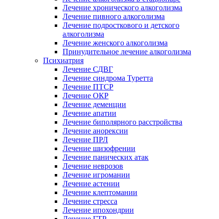
Лечение хронического алкоголизма
Лечение пивного алкоголизма
Лечение подросткового и детского
алкоголизма
Лечение женского алкоголизма
Принудительное лечение алкоголизма
Психиатрия
Лечение СДВГ
Лечение синдрома Туретта
Лечение ПТСР
Лечение ОКР
Лечение деменции
Лечение апатии
Лечение биполярного расстройства
Лечение анорексии
Лечение ПРЛ
Лечение шизофрении
Лечение панических атак
Лечение неврозов
Лечение игромании
Лечение астении
Лечение клептомании
Лечение стресса
Лечение ипохондрии
Лечение ГТР