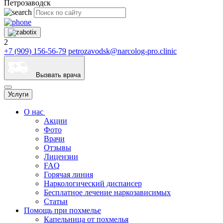
Петрозаводск
2
+7 (909) 156-56-79
petrozavodsk@narcolog-pro.clinic
Вызвать врача
Услуги
О нас
Акции
Фото
Врачи
Отзывы
Лицензии
FAQ
Горячая линия
Наркологический диспансер
Бесплатное лечение наркозависимых
Статьи
Помощь при похмелье
Капельница от похмелья