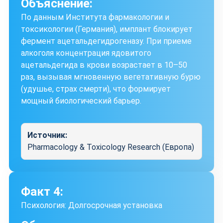
Объяснение:
По данным Института фармакологии и
токсикологии (Германия), имплант блокирует
фермент ацетальдегидрогеназу. При приеме
алкоголя концентрация ядовитого
ацетальдегида в крови возрастает в 10–50
раз, вызывая мгновенную вегетативную бурю
(удушье, страх смерти), что формирует
мощный биологический барьер.
Источник:
Pharmacology & Toxicology Research (Европа)
Факт 4:
Психология: Долгосрочная установка