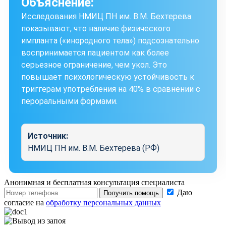
Объяснение:
Исследования НМИЦ ПН им. В.М. Бехтерева
показывают, что наличие физического
импланта («инородного тела») подсознательно
воспринимается пациентом как более
серьезное ограничение, чем укол. Это
повышает психологическую устойчивость к
триггерам употребления на 40% в сравнении с
пероральными формами.
Источник:
НМИЦ ПН им. В.М. Бехтерева (РФ)
Анонимная и бесплатная
консультация специалиста
Даю
Получить помощь
согласие на
обработку персональных данных