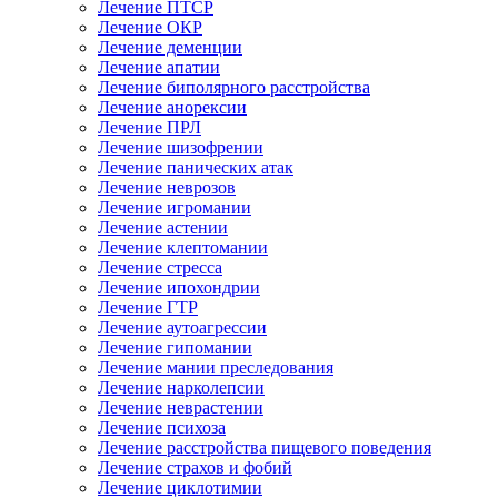
Лечение ПТСР
Лечение ОКР
Лечение деменции
Лечение апатии
Лечение биполярного расстройства
Лечение анорексии
Лечение ПРЛ
Лечение шизофрении
Лечение панических атак
Лечение неврозов
Лечение игромании
Лечение астении
Лечение клептомании
Лечение стресса
Лечение ипохондрии
Лечение ГТР
Лечение аутоагрессии
Лечение гипомании
Лечение мании преследования
Лечение нарколепсии
Лечение неврастении
Лечение психоза
Лечение расстройства пищевого поведения
Лечение страхов и фобий
Лечение циклотимии