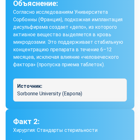
Объяснение:
Согласно исследованиям Университета
Сорбонны (Франция), подкожная имплантация
дисульфирама создает «депо», из которого
активное вещество выделяется в кровь
микродозами. Это поддерживает стабильную
концентрацию препарата в течение 6–12
месяцев, исключая влияние «человеческого
фактора» (пропуска приема таблеток).
Источник:
Sorbonne University (Европа)
Факт 2:
Хирургия: Стандарты стерильности