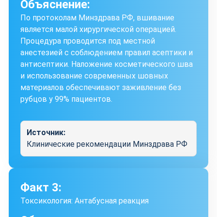
Объяснение:
По протоколам Минздрава РФ, вшивание
является малой хирургической операцией.
Процедура проводится под местной
анестезией с соблюдением правил асептики и
антисептики. Наложение косметического шва
и использование современных шовных
материалов обеспечивают заживление без
рубцов у 99% пациентов.
Источник:
Клинические рекомендации Минздрава РФ
Факт 3:
Токсикология: Антабусная реакция