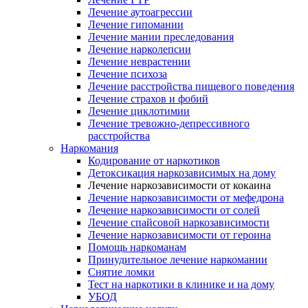
Лечение аутоагрессии
Лечение гипомании
Лечение мании преследования
Лечение нарколепсии
Лечение неврастении
Лечение психоза
Лечение расстройства пищевого поведения
Лечение страхов и фобий
Лечение циклотимии
Лечение тревожно-депрессивного
расстройства
Наркомания
Кодирование от наркотиков
Детоксикация наркозависимых на дому
Лечение наркозависимости от кокаина
Лечение наркозависимости от мефедрона
Лечение наркозависимости от солей
Лечение спайсовой наркозависимости
Лечение наркозависимости от героина
Помощь наркоманам
Принудительное лечение наркомании
Снятие ломки
Тест на наркотики в клинике и на дому
УБОД