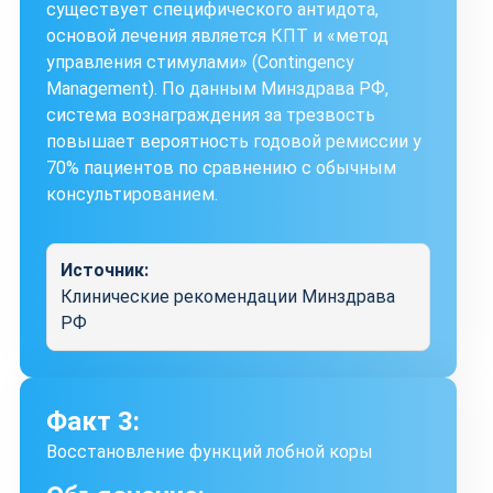
существует специфического антидота,
основой лечения является КПТ и «метод
управления стимулами» (Contingency
Management). По данным Минздрава РФ,
система вознаграждения за трезвость
повышает вероятность годовой ремиссии у
70% пациентов по сравнению с обычным
консультированием.
Источник:
Клинические рекомендации Минздрава
РФ
Факт 3:
Восстановление функций лобной коры