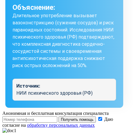
Объяснение:
Длительное употребление вызывает
вазоконстрикцию (сужение сосудов) и риск
параноидных состояний. Исследования НИИ
психического здоровья (РФ) подтверждают,
что комплексная диагностика сердечно-
сосудистой системы и своевременная
антипсихотическая поддержка снижают
риск острых осложнений на 50%.
Источник:
НИИ психического здоровья (РФ)
Анонимная и бесплатная
консультация специалиста
Даю
Получить помощь
согласие на
обработку персональных данных