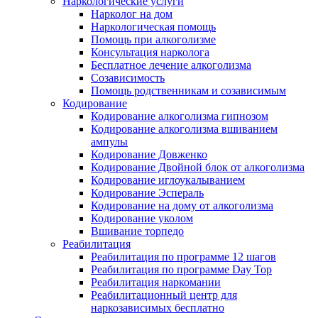
Наркологические услуги
Нарколог на дом
Наркологическая помощь
Помощь при алкоголизме
Консультация нарколога
Бесплатное лечение алкоголизма
Созависимость
Помощь родственникам и созависимым
Кодирование
Кодирование алкоголизма гипнозом
Кодирование алкоголизма вшиванием
ампулы
Кодирование Довженко
Кодирование Двойной блок от алкоголизма
Кодирование иглоукалыванием
Кодирование Эспераль
Кодирование на дому от алкоголизма
Кодирование уколом
Вшивание торпедо
Реабилитация
Реабилитация по программе 12 шагов
Реабилитация по программе Day Top
Реабилитация наркомании
Реабилитационный центр для
наркозависимых бесплатно