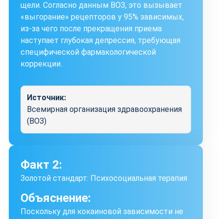
щели. Согласно данным ВОЗ, это вызывает
«выгорание» рецепторов у 95% зависимых,
из-за чего после прекращения приема
наступает глубокая депрессия, требующая
специфической фармакологической
коррекции.
Источник:
Всемирная организация здравоохранения
(ВОЗ)
Факт 2:
Золотой стандарт: Психосоциальная терапия
Объяснение:
Поскольку для кокаиновой зависимости не