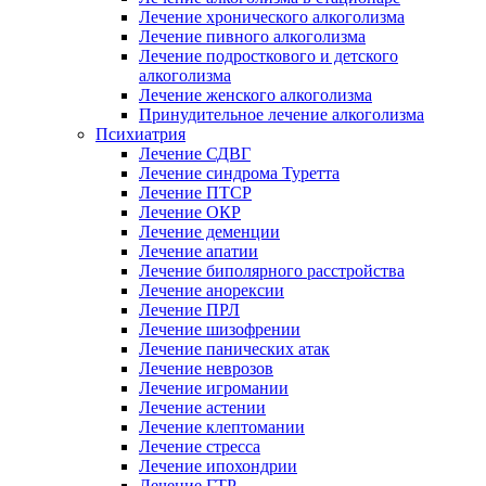
Лечение хронического алкоголизма
Лечение пивного алкоголизма
Лечение подросткового и детского
алкоголизма
Лечение женского алкоголизма
Принудительное лечение алкоголизма
Психиатрия
Лечение СДВГ
Лечение синдрома Туретта
Лечение ПТСР
Лечение ОКР
Лечение деменции
Лечение апатии
Лечение биполярного расстройства
Лечение анорексии
Лечение ПРЛ
Лечение шизофрении
Лечение панических атак
Лечение неврозов
Лечение игромании
Лечение астении
Лечение клептомании
Лечение стресса
Лечение ипохондрии
Лечение ГТР