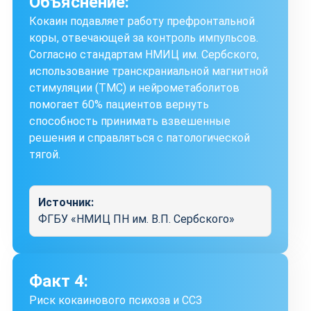
Объяснение:
Кокаин подавляет работу префронтальной
коры, отвечающей за контроль импульсов.
Согласно стандартам НМИЦ им. Сербского,
использование транскраниальной магнитной
стимуляции (ТМС) и нейрометаболитов
помогает 60% пациентов вернуть
способность принимать взвешенные
решения и справляться с патологической
тягой.
Источник:
ФГБУ «НМИЦ ПН им. В.П. Сербского»
Факт 4:
Риск кокаинового психоза и ССЗ