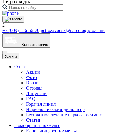
Петрозаводск
2
+7 (909) 156-56-79
petrozavodsk@narcolog-pro.clinic
Вызвать врача
Услуги
О нас
Акции
Фото
Врачи
Отзывы
Лицензии
FAQ
Горячая линия
Наркологический диспансер
Бесплатное лечение наркозависимых
Статьи
Помощь при похмелье
Капельница от похмелья