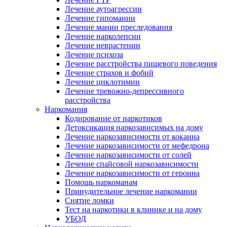
Лечение аутоагрессии
Лечение гипомании
Лечение мании преследования
Лечение нарколепсии
Лечение неврастении
Лечение психоза
Лечение расстройства пищевого поведения
Лечение страхов и фобий
Лечение циклотимии
Лечение тревожно-депрессивного
расстройства
Наркомания
Кодирование от наркотиков
Детоксикация наркозависимых на дому
Лечение наркозависимости от кокаина
Лечение наркозависимости от мефедрона
Лечение наркозависимости от солей
Лечение спайсовой наркозависимости
Лечение наркозависимости от героина
Помощь наркоманам
Принудительное лечение наркомании
Снятие ломки
Тест на наркотики в клинике и на дому
УБОД