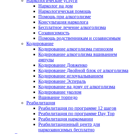
Наркологические услуги
Нарколог на дом
Наркологическая помощь
Помощь при алкоголизме
Консультация нарколога
Бесплатное лечение алкоголизма
Созависимость
Помощь родственникам и созависимым
Кодирование
Кодирование алкоголизма гипнозом
Кодирование алкоголизма вшиванием
ампулы
Кодирование Довженко
Кодирование Двойной блок от алкоголизма
Кодирование иглоукалыванием
Кодирование Эспераль
Кодирование на дому от алкоголизма
Кодирование уколом
Вшивание торпедо
Реабилитация
Реабилитация по программе 12 шагов
Реабилитация по программе Day Top
Реабилитация наркомании
Реабилитационный центр для
наркозависимых бесплатно