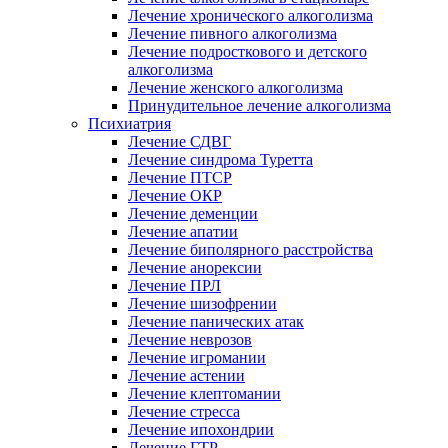
Лечение хронического алкоголизма
Лечение пивного алкоголизма
Лечение подросткового и детского
алкоголизма
Лечение женского алкоголизма
Принудительное лечение алкоголизма
Психиатрия
Лечение СДВГ
Лечение синдрома Туретта
Лечение ПТСР
Лечение ОКР
Лечение деменции
Лечение апатии
Лечение биполярного расстройства
Лечение анорексии
Лечение ПРЛ
Лечение шизофрении
Лечение панических атак
Лечение неврозов
Лечение игромании
Лечение астении
Лечение клептомании
Лечение стресса
Лечение ипохондрии
Лечение ГТР