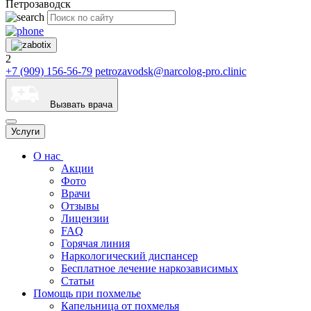
Петрозаводск
2
+7 (909) 156-56-79
petrozavodsk@narcolog-pro.clinic
Вызвать врача
Услуги
О нас
Акции
Фото
Врачи
Отзывы
Лицензии
FAQ
Горячая линия
Наркологический диспансер
Бесплатное лечение наркозависимых
Статьи
Помощь при похмелье
Капельница от похмелья