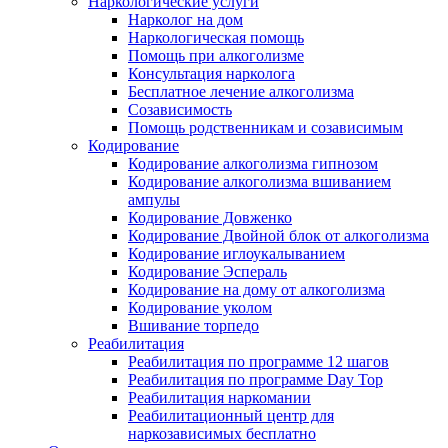
Наркологические услуги
Нарколог на дом
Наркологическая помощь
Помощь при алкоголизме
Консультация нарколога
Бесплатное лечение алкоголизма
Созависимость
Помощь родственникам и созависимым
Кодирование
Кодирование алкоголизма гипнозом
Кодирование алкоголизма вшиванием
ампулы
Кодирование Довженко
Кодирование Двойной блок от алкоголизма
Кодирование иглоукалыванием
Кодирование Эспераль
Кодирование на дому от алкоголизма
Кодирование уколом
Вшивание торпедо
Реабилитация
Реабилитация по программе 12 шагов
Реабилитация по программе Day Top
Реабилитация наркомании
Реабилитационный центр для
наркозависимых бесплатно