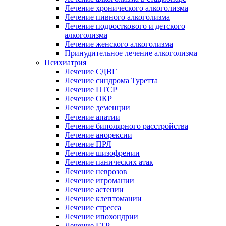
Лечение хронического алкоголизма
Лечение пивного алкоголизма
Лечение подросткового и детского
алкоголизма
Лечение женского алкоголизма
Принудительное лечение алкоголизма
Психиатрия
Лечение СДВГ
Лечение синдрома Туретта
Лечение ПТСР
Лечение ОКР
Лечение деменции
Лечение апатии
Лечение биполярного расстройства
Лечение анорексии
Лечение ПРЛ
Лечение шизофрении
Лечение панических атак
Лечение неврозов
Лечение игромании
Лечение астении
Лечение клептомании
Лечение стресса
Лечение ипохондрии
Лечение ГТР