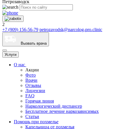
Петрозаводск
2
+7 (909) 156-56-79
petrozavodsk@narcolog-pro.clinic
Вызвать врача
Услуги
О нас
Акции
Фото
Врачи
Отзывы
Лицензии
FAQ
Горячая линия
Наркологический диспансер
Бесплатное лечение наркозависимых
Статьи
Помощь при похмелье
Капельница от похмелья