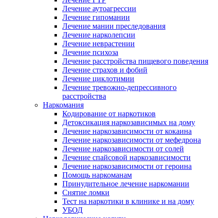
Лечение аутоагрессии
Лечение гипомании
Лечение мании преследования
Лечение нарколепсии
Лечение неврастении
Лечение психоза
Лечение расстройства пищевого поведения
Лечение страхов и фобий
Лечение циклотимии
Лечение тревожно-депрессивного
расстройства
Наркомания
Кодирование от наркотиков
Детоксикация наркозависимых на дому
Лечение наркозависимости от кокаина
Лечение наркозависимости от мефедрона
Лечение наркозависимости от солей
Лечение спайсовой наркозависимости
Лечение наркозависимости от героина
Помощь наркоманам
Принудительное лечение наркомании
Снятие ломки
Тест на наркотики в клинике и на дому
УБОД