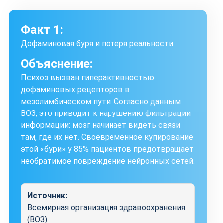
Факт 1:
Дофаминовая буря и потеря реальности
Объяснение:
Психоз вызван гиперактивностью
дофаминовых рецепторов в
мезолимбическом пути. Согласно данным
ВОЗ, это приводит к нарушению фильтрации
информации: мозг начинает видеть связи
там, где их нет. Своевременное купирование
этой «бури» у 85% пациентов предотвращает
необратимое повреждение нейронных сетей.
Источник:
Всемирная организация здравоохранения
(ВОЗ)