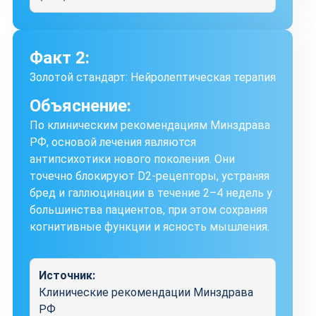
Факт 2:
Золотой стандарт: Нейролептическая терапия
Объяснение:
По клиническим рекомендациям Минздрава
РФ, основой лечения являются
антипсихотики нового поколения. Они
точечно блокируют D2-рецепторы, устраняя
бред и галлюцинации в течение 2–4 недель у
большинства пациентов, при этом сохраняя
когнитивные функции и ясность мышления.
Источник:
Клинические рекомендации Минздрава
РФ