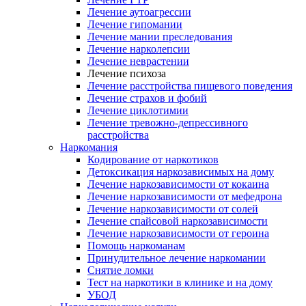
Лечение аутоагрессии
Лечение гипомании
Лечение мании преследования
Лечение нарколепсии
Лечение неврастении
Лечение психоза
Лечение расстройства пищевого поведения
Лечение страхов и фобий
Лечение циклотимии
Лечение тревожно-депрессивного
расстройства
Наркомания
Кодирование от наркотиков
Детоксикация наркозависимых на дому
Лечение наркозависимости от кокаина
Лечение наркозависимости от мефедрона
Лечение наркозависимости от солей
Лечение спайсовой наркозависимости
Лечение наркозависимости от героина
Помощь наркоманам
Принудительное лечение наркомании
Снятие ломки
Тест на наркотики в клинике и на дому
УБОД