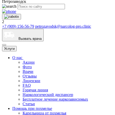
Петрозаводск
2
+7 (909) 156-56-79
petrozavodsk@narcolog-pro.clinic
Вызвать врача
Услуги
О нас
Акции
Фото
Врачи
Отзывы
Лицензии
FAQ
Горячая линия
Наркологический диспансер
Бесплатное лечение наркозависимых
Статьи
Помощь при похмелье
Капельница от похмелья