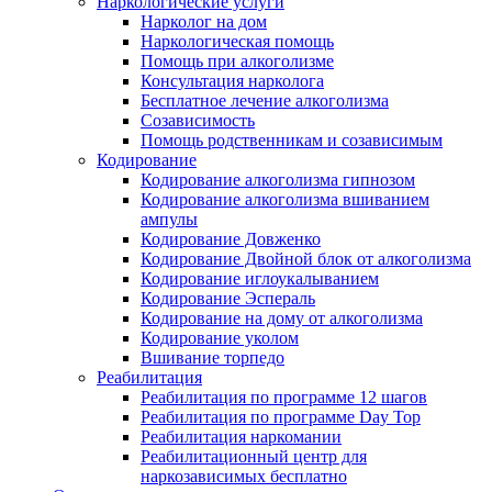
Наркологические услуги
Нарколог на дом
Наркологическая помощь
Помощь при алкоголизме
Консультация нарколога
Бесплатное лечение алкоголизма
Созависимость
Помощь родственникам и созависимым
Кодирование
Кодирование алкоголизма гипнозом
Кодирование алкоголизма вшиванием
ампулы
Кодирование Довженко
Кодирование Двойной блок от алкоголизма
Кодирование иглоукалыванием
Кодирование Эспераль
Кодирование на дому от алкоголизма
Кодирование уколом
Вшивание торпедо
Реабилитация
Реабилитация по программе 12 шагов
Реабилитация по программе Day Top
Реабилитация наркомании
Реабилитационный центр для
наркозависимых бесплатно