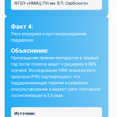
ФГБУ «НМИЦ ПН им. В.П. Сербского»
Факт 4:
Риск рецидива и противорецидивная
поддержка
Объяснение:
Прекращение приема препаратов в первый
год после психоза ведет к рецидиву в 80%
случаев. Исследования НИИ психического
здоровья (РФ) подтверждают, что
поддерживающая терапия и семейное
консультирование снижают риск повторной
госпитализации в 3,5 раза.
Источник: