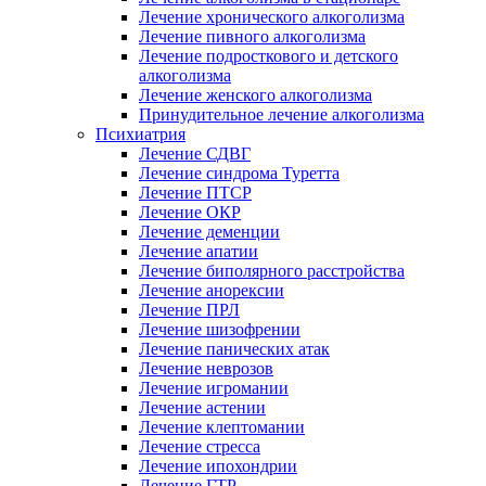
Лечение хронического алкоголизма
Лечение пивного алкоголизма
Лечение подросткового и детского
алкоголизма
Лечение женского алкоголизма
Принудительное лечение алкоголизма
Психиатрия
Лечение СДВГ
Лечение синдрома Туретта
Лечение ПТСР
Лечение ОКР
Лечение деменции
Лечение апатии
Лечение биполярного расстройства
Лечение анорексии
Лечение ПРЛ
Лечение шизофрении
Лечение панических атак
Лечение неврозов
Лечение игромании
Лечение астении
Лечение клептомании
Лечение стресса
Лечение ипохондрии
Лечение ГТР