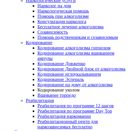
Наркологические услуги
Нарколог на дом
Наркологическая помощь
Помощь при алкоголизме
Консультация нарколога
Бесплатное лечение алкоголизма
Созависимость
Помощь родственникам и созависимым
Кодирование
Кодирование алкоголизма гипнозом
Кодирование алкоголизма вшиванием
ампулы
Кодирование Довженко
Кодирование Двойной блок от алкоголизма
Кодирование иглоукалыванием
Кодирование Эспераль
Кодирование на дому от алкоголизма
Кодирование уколом
Вшивание торпедо
Реабилитация
Реабилитация по программе 12 шагов
Реабилитация по программе Day Top
Реабилитация наркомании
Реабилитационный центр для
наркозависимых бесплатно