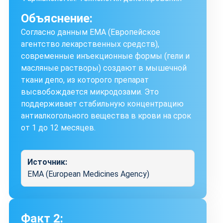
Объяснение:
Согласно данным EMA (Европейское
агентство лекарственных средств),
современные инъекционные формы (гели и
масляные растворы) создают в мышечной
ткани депо, из которого препарат
высвобождается микродозами. Это
поддерживает стабильную концентрацию
антиалкогольного вещества в крови на срок
от 1 до 12 месяцев.
Источник:
EMA (European Medicines Agency)
Факт 2: