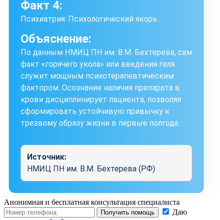
Факт 4:
Психиатрия: Психологический якорь
Объяснение:
По данным НМИЦ ПН им. В.М. Бехтерева, сам
факт «горячего укола» или введения геля
служит мощным психотерапевтическим
фактором. Осознание наличия препарата в
крови дисциплинирует пациента, позволяя
сформировать устойчивую привычку к
трезвому образу жизни в первые полгода.
Источник:
НМИЦ ПН им. В.М. Бехтерева (РФ)
Анонимная и бесплатная
консультация специалиста
Даю
Получить помощь