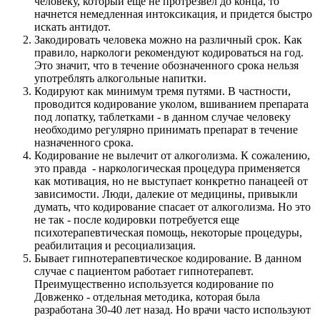
человеку, который еще не протрезвел до конца, то
начнется немедленная интоксикация, и придется быстро
искать антидот.
Закодировать человека можно на различный срок. Как
правило, наркологи рекомендуют кодироваться на год.
Это значит, что в течение обозначенного срока нельзя
употреблять алкогольные напитки.
Кодируют как минимум тремя путями. В частности,
проводится кодирование уколом, вшиванием препарата
под лопатку, таблетками - в данном случае человеку
необходимо регулярно принимать препарат в течение
назначенного срока.
Кодирование не вылечит от алкоголизма. К сожалению,
это правда - наркологическая процедура применяется
как мотивация, но не выступает конкретно панацеей от
зависимости. Люди, далекие от медицины, привыкли
думать, что кодирование спасает от алкоголизма. Но это
не так - после кодировки потребуется еще
психотерапевтическая помощь, некоторые процедуры,
реабилитация и ресоциализация.
Бывает гипнотерапевтическое кодирование. В данном
случае с пациентом работает гипнотерапевт.
Преимущественно используется кодирование по
Довженко - отдельная методика, которая была
разработана 30-40 лет назад. Но врачи часто используют