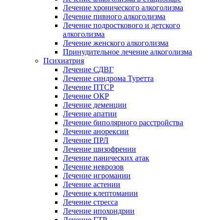
Лечение хронического алкоголизма
Лечение пивного алкоголизма
Лечение подросткового и детского
алкоголизма
Лечение женского алкоголизма
Принудительное лечение алкоголизма
Психиатрия
Лечение СДВГ
Лечение синдрома Туретта
Лечение ПТСР
Лечение ОКР
Лечение деменции
Лечение апатии
Лечение биполярного расстройства
Лечение анорексии
Лечение ПРЛ
Лечение шизофрении
Лечение панических атак
Лечение неврозов
Лечение игромании
Лечение астении
Лечение клептомании
Лечение стресса
Лечение ипохондрии
Лечение ГТР