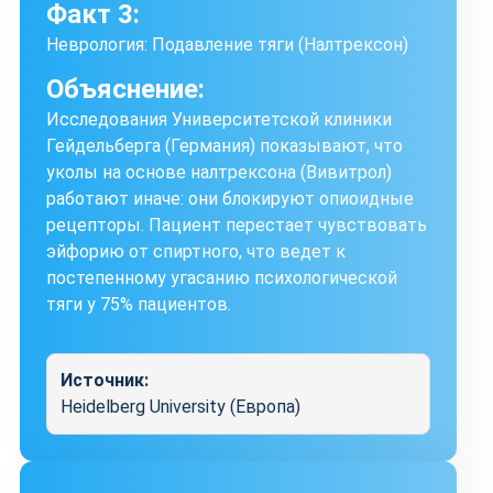
Факт 3:
Неврология: Подавление тяги (Налтрексон)
Объяснение:
Исследования Университетской клиники
Гейдельберга (Германия) показывают, что
уколы на основе налтрексона (Вивитрол)
работают иначе: они блокируют опиоидные
рецепторы. Пациент перестает чувствовать
эйфорию от спиртного, что ведет к
постепенному угасанию психологической
тяги у 75% пациентов.
Источник:
Heidelberg University (Европа)