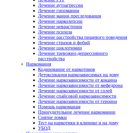
Лечение аутоагрессии
Лечение гипомании
Лечение мании преследования
Лечение нарколепсии
Лечение неврастении
Лечение психоза
Лечение расстройства пищевого поведения
Лечение страхов и фобий
Лечение циклотимии
Лечение тревожно-депрессивного
расстройства
Наркомания
Кодирование от наркотиков
Детоксикация наркозависимых на дому
Лечение наркозависимости от кокаина
Лечение наркозависимости от мефедрона
Лечение наркозависимости от солей
Лечение спайсовой наркозависимости
Лечение наркозависимости от героина
Помощь наркоманам
Принудительное лечение наркомании
Снятие ломки
Тест на наркотики в клинике и на дому
УБОД