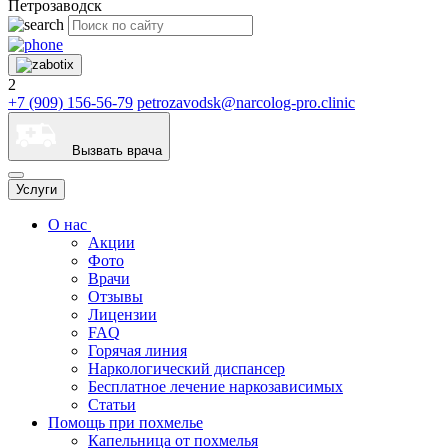
Петрозаводск
2
+7 (909) 156-56-79
petrozavodsk@narcolog-pro.clinic
Вызвать врача
Услуги
О нас
Акции
Фото
Врачи
Отзывы
Лицензии
FAQ
Горячая линия
Наркологический диспансер
Бесплатное лечение наркозависимых
Статьи
Помощь при похмелье
Капельница от похмелья