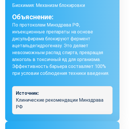
Биохимия: Механизм блокировки
Объяснение:
По протоколам Минздрава РФ,
инъекционные препараты на основе
дисульфирама блокируют фермент
ацетальдегидрогеназу. Это делает
невозможным распад спирта, превращая
алкоголь в токсичный яд для организма.
Эффективность барьера составляет 100%
при условии соблюдения техники введения.
Источник:
Клинические рекомендации Минздрава
РФ