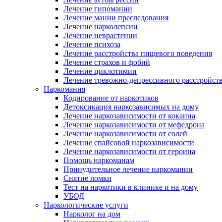
Лечение гипомании
Лечение мании преследования
Лечение нарколепсии
Лечение неврастении
Лечение психоза
Лечение расстройства пищевого поведения
Лечение страхов и фобий
Лечение циклотимии
Лечение тревожно-депрессивного расстройст
Наркомания
Кодирование от наркотиков
Детоксикация наркозависимых на дому
Лечение наркозависимости от кокаина
Лечение наркозависимости от мефедрона
Лечение наркозависимости от солей
Лечение спайсовой наркозависимости
Лечение наркозависимости от героина
Помощь наркоманам
Принудительное лечение наркомании
Снятие ломки
Тест на наркотики в клинике и на дому
УБОД
Наркологические услуги
Нарколог на дом