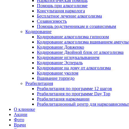
Наркологическая помощь
Помощь при алкоголизме
Консультация нарколога
Бесплатное лечение алкоголизма
Созависимость
Помощь родственникам и созависимым
Кодирование
Кодирование алкоголизма гипнозом
Кодирование алкоголизма вшиванием ампулы
Кодирование Довженко
Кодирование Двойной блок от алкоголизма
Кодирование иглоукалыванием
Кодирование Эспераль
Кодирование на дому от алкоголизма
Кодирование уколом
Вшивание торпедо
Реабилитация
Реабилитация по программе 12 шагов
Реабилитация по программе Day Top
Реабилитация наркомании
Реабилитационный центр для наркозависимых
О клинике
Акции
Фото
Врачи