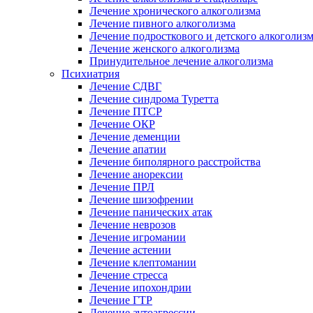
Лечение хронического алкоголизма
Лечение пивного алкоголизма
Лечение подросткового и детского алкоголиз
Лечение женского алкоголизма
Принудительное лечение алкоголизма
Психиатрия
Лечение СДВГ
Лечение синдрома Туретта
Лечение ПТСР
Лечение ОКР
Лечение деменции
Лечение апатии
Лечение биполярного расстройства
Лечение анорексии
Лечение ПРЛ
Лечение шизофрении
Лечение панических атак
Лечение неврозов
Лечение игромании
Лечение астении
Лечение клептомании
Лечение стресса
Лечение ипохондрии
Лечение ГТР
Лечение аутоагрессии