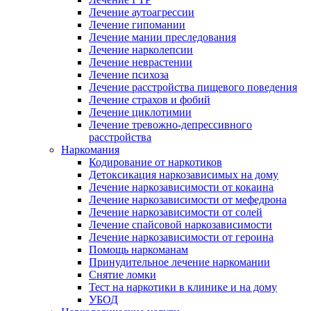
Лечение аутоагрессии
Лечение гипомании
Лечение мании преследования
Лечение нарколепсии
Лечение неврастении
Лечение психоза
Лечение расстройства пищевого поведения
Лечение страхов и фобий
Лечение циклотимии
Лечение тревожно-депрессивного
расстройства
Наркомания
Кодирование от наркотиков
Детоксикация наркозависимых на дому
Лечение наркозависимости от кокаина
Лечение наркозависимости от мефедрона
Лечение наркозависимости от солей
Лечение спайсовой наркозависимости
Лечение наркозависимости от героина
Помощь наркоманам
Принудительное лечение наркомании
Снятие ломки
Тест на наркотики в клинике и на дому
УБОД