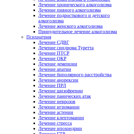
Лечение хронического алкоголизма
Лечение пивного алкоголизма
Лечение подросткового и детского
алкоголизма
Лечение женского алкоголизма
Принудительное лечение алкоголизма
Психиатрия
Лечение СДВГ
Лечение синдрома Туретта
Лечение ПТСР
Лечение ОКР
Лечение деменции
Лечение апатии
Лечение биполярного расстройства
Лечение анорексии
Лечение ПРЛ
Лечение шизофрении
Лечение панических атак
Лечение неврозов
Лечение игромании
Лечение астении
Лечение клептомании
Лечение стресса
Лечение ипохондрии
Лечение ГТР