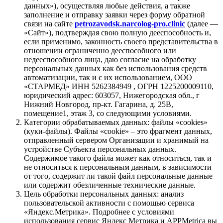
данных»), осуществляя любые действия, а также
заполнение и отправку заявки через форму обратной
связи на сайте
petrozavodsk.narcolog-pro.clinic
(далее —
«Сайт»), подтверждая свою полную дееспособность и,
если применимо, законность своего представительства в
отношении ограниченно дееспособного или
недееспособного лица, даю согласие на обработку
персональных данных как без использования средств
автоматизации, так и с их использованием, ООО
«СТАРМЕД» ИНН 5262384949 , ОГРН 1225200009110,
юридический адрес: 603057, Нижегородская обл., г
Нижний Новгород, пр-кт. Гагарина, д. 25В,
помещение1, этаж 3, со следующими условиями.
Категории обрабатываемых данных: файлы «cookies»
(куки-файлы). Файлы «cookie» – это фрагмент данных,
отправленный сервером Организации и хранимый на
устройстве Субъекта персональных данных.
Содержимое такого файла может как относиться, так и
не относиться к персональным данным, в зависимости
от того, содержит ли такой файл персональные данные
или содержит обезличенные технические данные.
Цель обработки персональных данных: анализ
пользовательской активности с помощью сервиса
«Яндекс.Метрика». Подробнее с условиями
использования сервис Яндекс Метрика и APPMetrica вы