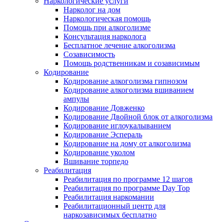
Наркологические услуги
Нарколог на дом
Наркологическая помощь
Помощь при алкоголизме
Консультация нарколога
Бесплатное лечение алкоголизма
Созависимость
Помощь родственникам и созависимым
Кодирование
Кодирование алкоголизма гипнозом
Кодирование алкоголизма вшиванием
ампулы
Кодирование Довженко
Кодирование Двойной блок от алкоголизма
Кодирование иглоукалыванием
Кодирование Эспераль
Кодирование на дому от алкоголизма
Кодирование уколом
Вшивание торпедо
Реабилитация
Реабилитация по программе 12 шагов
Реабилитация по программе Day Top
Реабилитация наркомании
Реабилитационный центр для
наркозависимых бесплатно