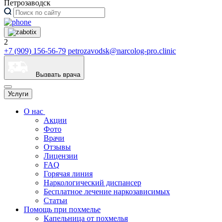
Петрозаводск
2
+7 (909) 156-56-79
petrozavodsk@narcolog-pro.clinic
Вызвать врача
Услуги
О нас
Акции
Фото
Врачи
Отзывы
Лицензии
FAQ
Горячая линия
Наркологический диспансер
Бесплатное лечение наркозависимых
Статьи
Помощь при похмелье
Капельница от похмелья