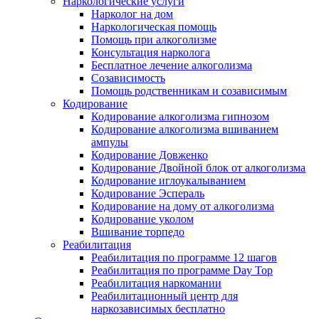
Наркологические услуги
Нарколог на дом
Наркологическая помощь
Помощь при алкоголизме
Консультация нарколога
Бесплатное лечение алкоголизма
Созависимость
Помощь родственникам и созависимым
Кодирование
Кодирование алкоголизма гипнозом
Кодирование алкоголизма вшиванием
ампулы
Кодирование Довженко
Кодирование Двойной блок от алкоголизма
Кодирование иглоукалыванием
Кодирование Эспераль
Кодирование на дому от алкоголизма
Кодирование уколом
Вшивание торпедо
Реабилитация
Реабилитация по программе 12 шагов
Реабилитация по программе Day Top
Реабилитация наркомании
Реабилитационный центр для
наркозависимых бесплатно