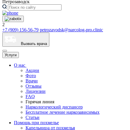
Петрозаводск
2
+7 (909) 156-56-79
petrozavodsk@narcolog-pro.clinic
Вызвать врача
Услуги
О нас
Акции
Фото
Врачи
Отзывы
Лицензии
FAQ
Горячая линия
Наркологический диспансер
Бесплатное лечение наркозависимых
Статьи
Помощь при похмелье
Капельница от похмелья