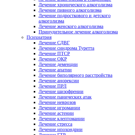
Лечение хронического алкоголизма
Лечение пивного алкоголизма
Лечение подросткового и детского
алкоголизма
Лечение женского алкоголизма
Принудительное лечение алкоголизма
Психиатрия
Лечение СДВГ
Лечение синдрома Туретта
Лечение ПТСР
Лечение ОКР
Лечение деменции
Лечение апатии
Лечение биполярного расстройства
Лечение анорексии
Лечение ПРЛ
Лечение шизофрении
Лечение панических атак
Лечение неврозов
Лечение игромании
Лечение астении
Лечение клептомании
Лечение стресса
Лечение ипохондрии
Лечение ГТР