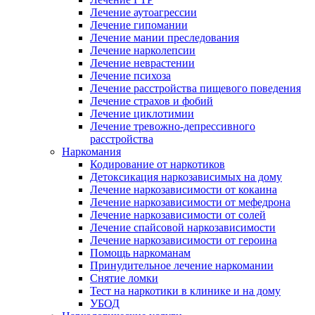
Лечение аутоагрессии
Лечение гипомании
Лечение мании преследования
Лечение нарколепсии
Лечение неврастении
Лечение психоза
Лечение расстройства пищевого поведения
Лечение страхов и фобий
Лечение циклотимии
Лечение тревожно-депрессивного
расстройства
Наркомания
Кодирование от наркотиков
Детоксикация наркозависимых на дому
Лечение наркозависимости от кокаина
Лечение наркозависимости от мефедрона
Лечение наркозависимости от солей
Лечение спайсовой наркозависимости
Лечение наркозависимости от героина
Помощь наркоманам
Принудительное лечение наркомании
Снятие ломки
Тест на наркотики в клинике и на дому
УБОД